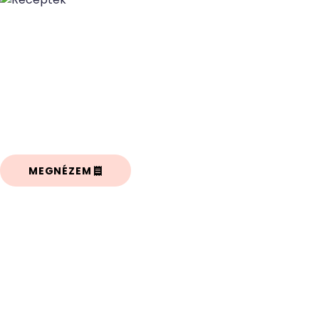
Receptek
Egészséges, finom és gyorsan elkészíthető
receptek az egész család számára! Több száz
recept az egész család számára egészen a
hozzátáplálás kezdetétől!
MEGNÉZEM