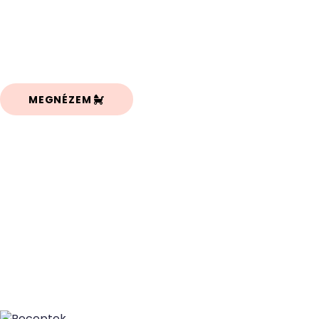
Fedezzétek fel velünk a legklasszabb gyerekbarát
helyeket Budapesten és vidéken! Kedvenc
kávézóink, éttermeink és strandbüféink egy
helyen!
MEGNÉZEM