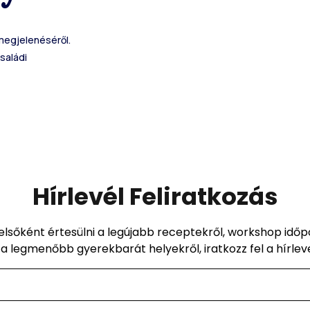
 megjelenéséről.
Családi
Hírlevél Feliratkozás
elsőként értesülni a legújabb receptekről, workshop idő
a legmenőbb gyerekbarát helyekről, iratkozz fel a hírlev