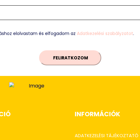
ozáshoz elolvastam és elfogadom az
Adatkezelési szabályzatot
.
FELIRATKOZOM
CIÓ
INFORMÁCIÓK
ADATKEZELÉSI TÁJÉKOZTATÓ