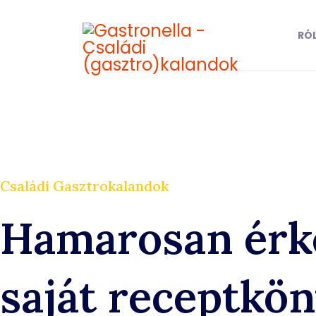
RÓ
Családi Gasztrokalandok
Hamarosan érk
saját receptkö