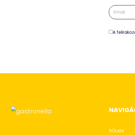
A felirak
NAVIGÁ
RÓLAM