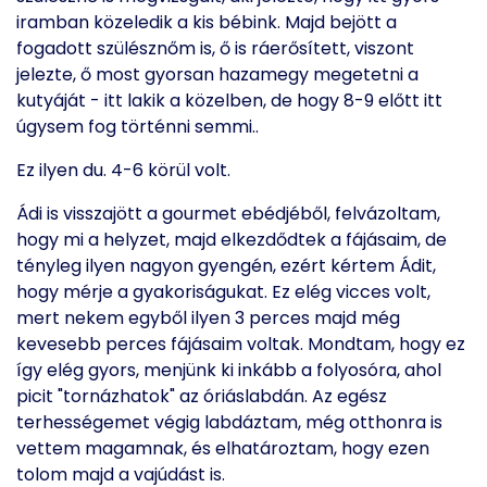
iramban közeledik a kis bébink. Majd bejött a
fogadott szülésznőm is, ő is ráerősített, viszont
jelezte, ő most gyorsan hazamegy megetetni a
kutyáját - itt lakik a közelben, de hogy 8-9 előtt itt
úgysem fog történni semmi..
Ez ilyen du. 4-6 körül volt.
Ádi is visszajött a gourmet ebédjéből, felvázoltam,
hogy mi a helyzet, majd elkezdődtek a fájásaim, de
tényleg ilyen nagyon gyengén, ezért kértem Ádit,
hogy mérje a gyakoriságukat. Ez elég vicces volt,
mert nekem egyből ilyen 3 perces majd még
kevesebb perces fájásaim voltak. Mondtam, hogy ez
így elég gyors, menjünk ki inkább a folyosóra, ahol
picit "tornázhatok" az óriáslabdán. Az egész
terhességemet végig labdáztam, még otthonra is
vettem magamnak, és elhatároztam, hogy ezen
tolom majd a vajúdást is.