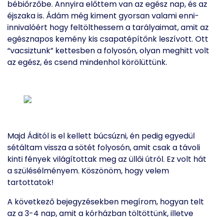
bébiőrzőbe. Annyira előttem van az egész nap, és az
éjszaka is. Ádám még kiment gyorsan valami enni-
innivalóért hogy feltölthessem a tarályaimat, amit az
egésznapos kemény kis csapatépítőnk leszívott. Ott
“vacsiztunk” kettesben a folyosón, olyan meghitt volt
az egész, és csend mindenhol körölüttünk.
Majd Áditól is el kellett búcsúzni, én pedig egyedül
sétáltam vissza a sötét folyosón, amit csak a távoli
kinti fények világítottak meg az üllői útról.
Ez volt hát
a szülésélményem. Köszönöm, hogy velem
tartottatok!
A következő bejegyzésekben megírom, hogyan telt
az a 3-4 nap, amit a kórházban töltöttünk, illetve