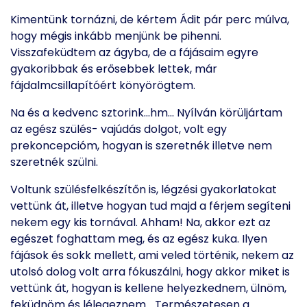
Kimentünk tornázni, de kértem Ádit pár perc múlva,
hogy mégis inkább menjünk be pihenni.
Visszafeküdtem az ágyba, de a fájásaim egyre
gyakoribbak és erősebbek lettek, már
fájdalmcsillapítóért könyörögtem.
Na és a kedvenc sztorink…hm… Nyílván körüljártam
az egész szülés- vajúdás dolgot, volt egy
prekoncepcióm, hogyan is szeretnék illetve nem
szeretnék szülni.
Voltunk szülésfelkészítőn is, légzési gyakorlatokat
vettünk át, illetve hogyan tud majd a férjem segíteni
nekem egy kis tornával. Ahham! Na, akkor ezt az
egészet foghattam meg, és az egész kuka. Ilyen
fájások és sokk mellett, ami veled történik, nekem az
utolsó dolog volt arra fókuszálni, hogy akkor miket is
vettünk át, hogyan is kellene helyezkednem, ülnöm,
feküdnöm és lélegeznem… Természetesen a