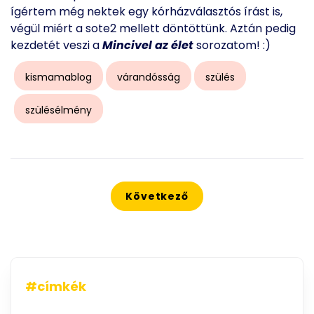
ígértem még nektek egy kórházválasztós írást is,
végül miért a sote2 mellett döntöttünk. Aztán pedig
kezdetét veszi a
Mincivel az élet
sorozatom! :)
kismamablog
várandósság
szülés
szülésélmény
Következő cikk: Szülésélmény - 1
Következő
#címkék