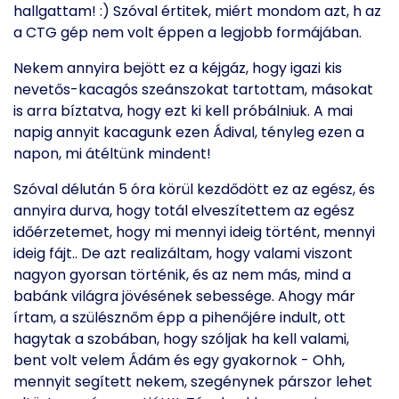
hallgattam! :) Szóval értitek, miért mondom azt, h az
a CTG gép nem volt éppen a legjobb formájában.
Nekem annyira bejött ez a kéjgáz, hogy igazi kis
nevetős-kacagós szeánszokat tartottam, másokat
is arra bíztatva, hogy ezt ki kell próbálniuk. A mai
napig annyit kacagunk ezen Ádival, tényleg ezen a
napon, mi átéltünk mindent!
Szóval délután 5 óra körül kezdődött ez az egész, és
annyira durva, hogy totál elveszítettem az egész
időérzetemet, hogy mi mennyi ideig történt, mennyi
ideig fájt.. De azt realizáltam, hogy valami viszont
nagyon gyorsan történik, és az nem más, mind a
babánk világra jövésének sebessége. Ahogy már
írtam, a szülésznőm épp a pihenőjére indult, ott
hagytak a szobában, hogy szóljak ha kell valami,
bent volt velem Ádám és egy gyakornok - Ohh,
mennyit segített nekem, szegénynek párszor lehet