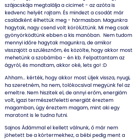
szájacskája megtalálja a cicimet - az azóta is
kedvenc helyét rajtam. És mindezt a csodát már
családként élhettük meg - hármasban. Magunkra
hagytak, nagy csend volt körölüttünk. Mi meg csak
gyönyörködtünk ebben a kis manóban. Nem tudom
mennyi időre hagytak magunkra, de amikor
visszajött a szülésznőm, és közölte, hogy akkor most
mehetünk a szobámba - én kb. Felpattantam az
ágyról, és mondtam, akkor oké, lets go! :D
Ahham… kérték, hogy akkor most üljek vissza, nyugi,
ha szeretném, ha nem, tolókocsival megyünk fel az
emeltre. Nem hiszitek el, de annyi erőm, energiám
volt, igazi természetfeletti energiát éreztem
magamban, úgy éreztem magam, mint aki egy
maratont is le tudna futni.
Sajnos Ádámmal el kellett válnunk, ő már nem
jöhetett be a kórtermekhez, a bébi pedig ment a