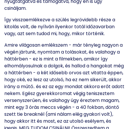
nyugtatgatva és támogatva, hogy én is úgy
csináljam.
Így visszaemlékezve a szülés legrövidebb része a
kitolás volt, de nyílván ilyenkor totál időzavarban
vagy, azt sem tudod mi, hogy, mikor történik.
Amire világosan emlékszem - már tényleg nagyon a
végén jártunk, nyomtam a tolásokat, és valahogy a
háttérben - ez is mint a filmekben, amikor így
elhomályosulnak a dolgok, és hallod a hangokat még
a háttérben - a két idősebb orvos azt vitatta éppen,
hogy oké, ez lesz az utolsó, ha ez nem sikerült, akkor
irány a műtő.. és ez az egy mondat akkora erőt adott
nekem. Egész gyerekkoromat végig teniszeztem
versenyszerűen, és valahogy úgy éreztem magam,
mint egy 3 órás meccs végén - a 40 fokban, döntő
szett tie breaknél (ami nálam elég gyakori volt),
hogy akkor itt és most, ez az utolsó esélyem, és
igenis, MEG TUDOM CSINÁLNI! Összeszedtem a