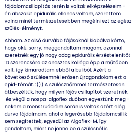
fájdalomcsillapítás terén is voltak elképzeléseim -
én abszolút epidurális ellenes voltam, szerettem
volna minél természetesebben megélni ezt az egész
szülés-élményt.
Ahham. Az első durvább fájásoknál kiabálva kérte,
hogy oké, sorry, meggondoltam magam, azonnal
szeretnék egy jó nagy adag epidurális érzéstelenítőt
:D szerencsére az anesztes kolléga épp a műtőben
volt, így kimaradtam ebből a buliból. Azért a
következő szülésemnél erősen újragondolom ezt a
epid-témát. :))) A szülésznőmmel természetesen
átbeszéltük, hogy milyen fájás csillapítot szeretnék,
és végül a nospa-algoflex duóban egyeztünk meg -
nekem a menstruációim során is voltak azért elég
durva fájdalmaim, ahol a legerősebb fájdalomcsillik
sem segítettek, egyedül az Algoflex-M, így
gondoltam, miért ne jönne be a szülésnél is.