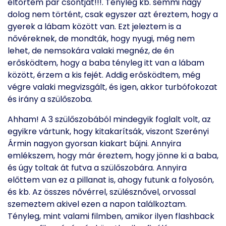
eltörtem pár csontját!!!. Tényleg kb. semmi nagy
dolog nem történt, csak egyszer azt éreztem, hogy a
gyerek a lábam között van. Ezt jeleztem is a
nővéreknek, de mondták, hogy nyugi, még nem
lehet, de nemsokára valaki megnéz, de én
erősködtem, hogy a baba tényleg itt van a lábam
között, érzem a kis fejét. Addig erősködtem, még
végre valaki megvizsgált, és igen, akkor turbófokozat
és irány a szülőszoba.
Ahham! A 3 szülőszobából mindegyik foglalt volt, az
egyikre vártunk, hogy kitakarítsák, viszont Szerényi
Ármin nagyon gyorsan kiakart bújni. Annyira
emlékszem, hogy már éreztem, hogy jönne ki a baba,
és úgy toltak át futva a szülőszobára. Annyira
előttem van ez a pillanat is, ahogy futunk a folyosón,
és kb. Az összes nővérrel, szülésznővel, orvossal
szemeztem akivel ezen a napon találkoztam.
Tényleg, mint valami filmben, amikor ilyen flashback