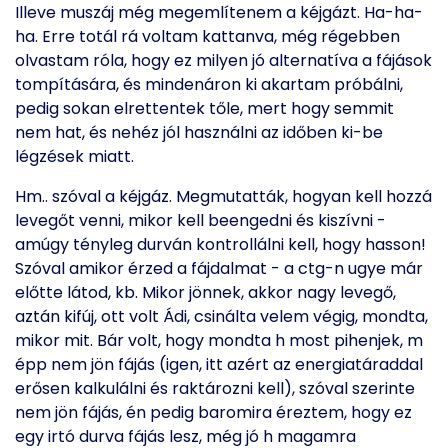
Illeve muszáj még megemlítenem a kéjgázt. Ha-ha-
ha. Erre totál rá voltam kattanva, még régebben
olvastam róla, hogy ez milyen jó alternatíva a fájások
tompítására, és mindenáron ki akartam próbálni,
pedig sokan elrettentek tőle, mert hogy semmit
nem hat, és nehéz jól használni az időben ki-be
légzések miatt.
Hm.. szóval a kéjgáz. Megmutatták, hogyan kell hozzá
levegőt venni, mikor kell beengedni és kiszívni -
amúgy tényleg durván kontrollálni kell, hogy hasson!
Szóval amikor érzed a fájdalmat - a ctg-n ugye már
előtte látod, kb. Mikor jönnek, akkor nagy levegő,
aztán kifúj, ott volt Ádi, csinálta velem végig, mondta,
mikor mit. Bár volt, hogy mondta h most pihenjek, m
épp nem jön fájás (igen, itt azért az energiatáraddal
erősen kalkulálni és raktározni kell), szóval szerinte
nem jön fájás, én pedig baromira éreztem, hogy ez
egy irtó durva fájás lesz, még jó h magamra