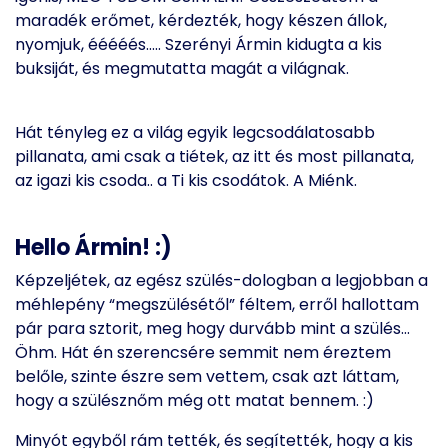
maradék erőmet, kérdezték, hogy készen állok,
nyomjuk, ééééés….. Szerényi Ármin kidugta a kis
buksiját, és megmutatta magát a világnak.
Hát tényleg ez a világ egyik legcsodálatosabb
pillanata, ami csak a tiétek, az itt és most pillanata,
az igazi kis csoda.. a Ti kis csodátok. A Miénk.
Hello Ármin! :)
Képzeljétek, az egész szülés-dologban a legjobban a
méhlepény “megszülésétől” féltem, erről hallottam
pár para sztorit, meg hogy durvább mint a szülés…
Öhm. Hát én szerencsére semmit nem éreztem
belőle, szinte észre sem vettem, csak azt láttam,
hogy a szülésznőm még ott matat bennem. :)
Minyót egyből rám tették, és segítették, hogy a kis