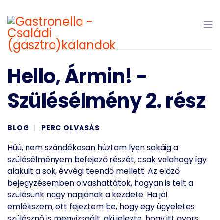
Hello, Ármin! -
Szülésélmény 2. rész
BLOG
PERC OLVASÁS
Húú, nem szándékosan húztam lyen sokáig a
szülésélményem befejező részét, csak valahogy így
alakult a sok, évvégi teendő mellett. Az előző
bejegyzésemben olvashattátok, hogyan is telt a
szülésünk nagy napjának a kezdete. Ha jól
emlékszem, ott fejeztem be, hogy egy ügyeletes
szülésznő is megvizsgált, aki jelezte, hogy itt gyors