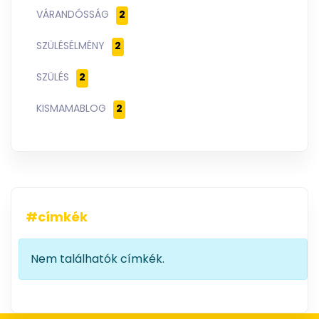
VÁRANDÓSSÁG
2
SZÜLÉSÉLMÉNY
2
SZÜLÉS
2
KISMAMABLOG
2
#címkék
Információ
Nem találhatók címkék.