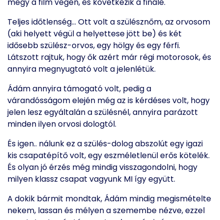
megy a film végén, és következik a finálé.
Teljes időtlenség… Ott volt a szülésznőm, az orvosom
(aki helyett végül a helyettese jött be) és két
idősebb szülész-orvos, egy hölgy és egy férfi.
Látszott rajtuk, hogy ők azért már régi motorosok, és
annyira megnyugtató volt a jelenlétük.
Ádám annyira támogató volt, pedig a
várandósságom elején még az is kérdéses volt, hogy
jelen lesz egyáltalán a szülésnél, annyira parázott
minden ilyen orvosi dologtól.
És igen.. nálunk ez a szülés-dolog abszolút egy igazi
kis csapatépítő volt, egy eszméletlenül erős kötelék.
És olyan jó érzés még mindig visszagondolni, hogy
milyen klassz csapat vagyunk MI így együtt.
A dokik bármit mondtak, Ádám mindig megismételte
nekem, lassan és mélyen a szemembe nézve, ezzel